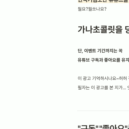
뭘요?뭘쏘나요?
가나초콜릿을 당
단, 이벤트 기간까지는 꼭
유튜브 구독과 좋아요를 유
이 광고 기억하시나요~허허 
필자는 이 광고를 본 지가... 엇..
"구독","좋아요