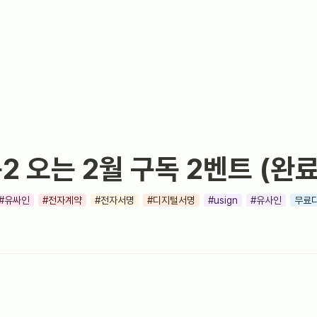
 봄2 오는 2월 구독 2벤트 
(완료
#유싸인
#전자계약
#전자서명
#디지털서명
#usign
#유사인
무료