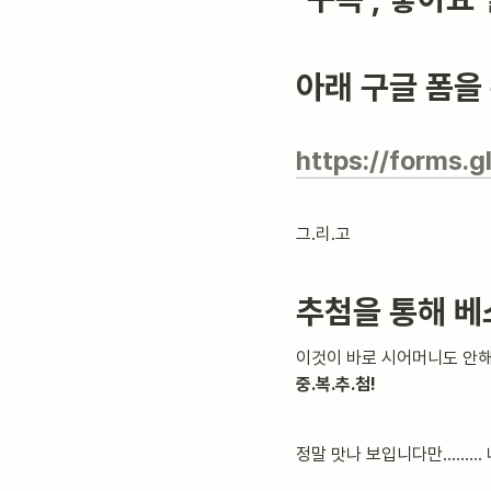
아래 구글 폼을
https://forms
그.리.고
추첨을 통해 베
이것이 바로 시어머니도 안
중.복.추.첨!
정말 맛나 보입니다만......... 나