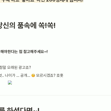
신의 품속에 쏙!쏙!
지해야한다는 점 참고해주세요~!
정말 오래된 광고죠?
 나이가 ... 공개... 
 모르시겠죠? 호홋
"를 하셨다면~!