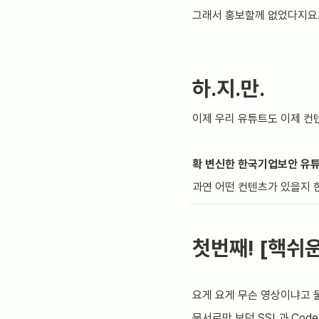
그래서 홍보할께 없었다지요..
하.지.만.
이제 우리 유튜트도 이제 컨
확 변신한 한국기업보안 유튜
과연 어떤 컨텐츠가 있을지 
첫번째! [핵쉬
요게 요게 무슨 영상이냐고 
문서로만 보던 SSL과 Cod