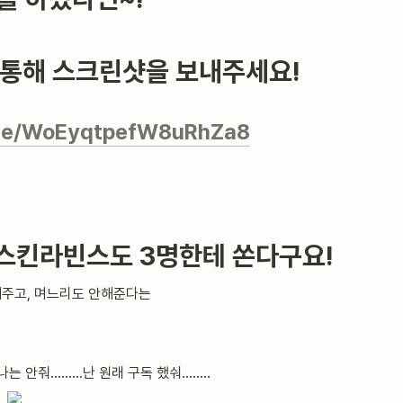
 통해 스크린샷을 보내주세요!
.gle/WoEyqtpefW8uRhZa8
스킨라빈스도 3명한테 쏜다구요!
해주고, 며느리도 안해준다는
는 안줘.........난 원래 구독 했숴........