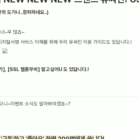
분의 도가니..창피하네요..)
 너~무 많죠~
디지털서명 서비스 이해를 위해 우리 유싸인 이용 가이드도 있답니다.!
기], [SSL 웹툰무비] 알고싶어U 도 있답니다.!
봤으니~이벤트 소식도 알아봐야겠죠~?
구독'하고 '좋아요' 하면 200명에게 쏩니다!