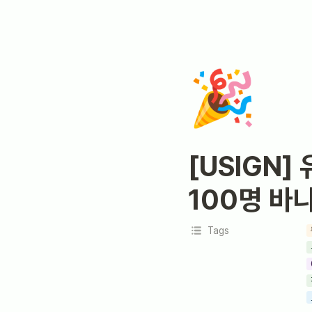
🎉
[USIGN]
100명 바
Tags