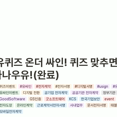
 유퀴즈 온더 싸인! 퀴즈 맞추면
나나우유!(완료)
퀴즈이벤트
#유싸인
#전자계약
#전자서명
#디지털서명
#usign
#
유싸인이벤트
디지털 전환
공기업 전자계약
공공기관 전자계약
정부기관
GoodSoftware
GS인증
굿소프트웨어
KCS
한국기업보안
event
전자도장
온라인계약
근로계약서전자서명
사내업무
문서전자서명
태블
모바일전자계약